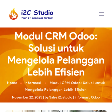
Modul CRM Odoo:
Solusi untuk
Mengelola Pelanggan
Lebih Efisien
Home
informasi
Modul CRM Odoo: Solusi untuk
Mengelola Pelanggan Lebih Efisien
November 22, 2025
by
Sales i2cstudio
informasi
,
Odoo