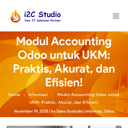
Modul Accounting
Odoo untuk UKM:
Praktis, Akurat, dan
Efisien!
Home
informasi
Modul Accounting Odoo untuk
UKM: Praktis, Akurat, dan Efisien!
November 19, 2025
by
Sales i2cstudio
informasi
,
Odoo