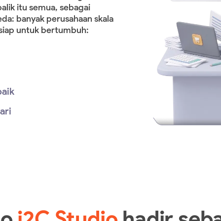
alik itu semua, sebagai
eda: banyak perusahaan skala
siap untuk bertumbuh:
baik
ari
oo
i2C Studio
hadir seb