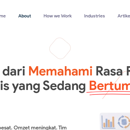
me
About
How we Work
Industries
Artike
 dari
Memahami
Rasa F
nis yang Sedang
Bertu
g pesat. Omzet meningkat. Tim