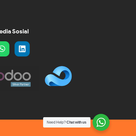
dia Sosial
Need Help?
Chat with us