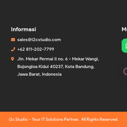
Informasi
Me
sales@i2cstudio.com
+62 811-202-7799
Jln. Mekar Permai II no. 6 - Mekar Wangi,
Bojongloa Kidul 40237, Kota Bandung,
Jawa Barat, Indonesia
i2c Studio – Your IT Solutions Partner. All Rights Reserved.