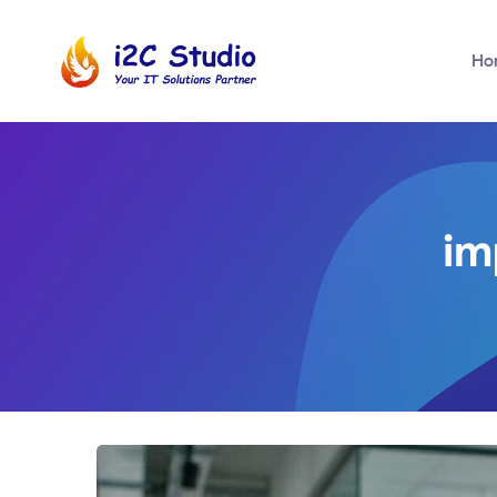
Ho
im