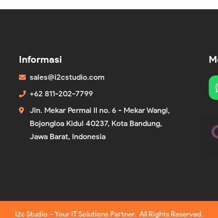
Informasi
Me
sales@i2cstudio.com
+62 811-202-7799
Jln. Mekar Permai II no. 6 - Mekar Wangi,
Bojongloa Kidul 40237, Kota Bandung,
Jawa Barat, Indonesia
i2c Studio – Your IT Solutions Partner. All Rights Reserved.