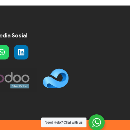
dia Sosial
Need Help?
Chat with us