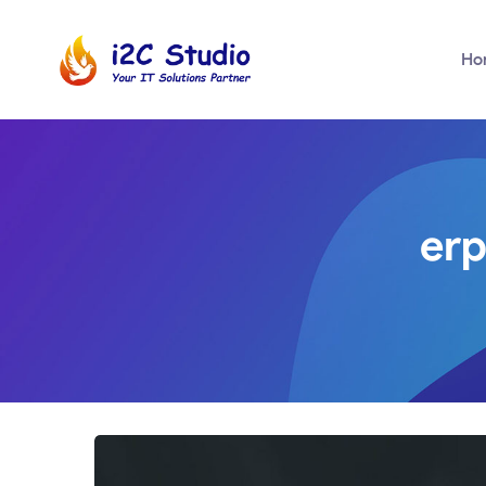
Ho
erp