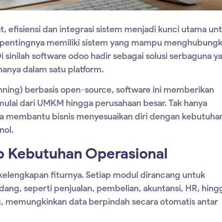
t, efisiensi dan integrasi sistem menjadi kunci utama un
ri pentingnya memiliki sistem yang mampu menghubung
i sinilah
software odoo
hadir sebagai solusi serbaguna y
anya dalam satu platform.
nning) berbasis open-source,
software ini
memberikan
a, mulai dari UMKM hingga perusahaan besar. Tak hanya
ga membantu bisnis menyesuaikan diri dengan kebutuha
nol.
ap Kebutuhan Operasional
kelengkapan fiturnya. Setiap modul dirancang untuk
dang, seperti penjualan, pembelian, akuntansi, HR, hing
 memungkinkan data berpindah secara otomatis antar