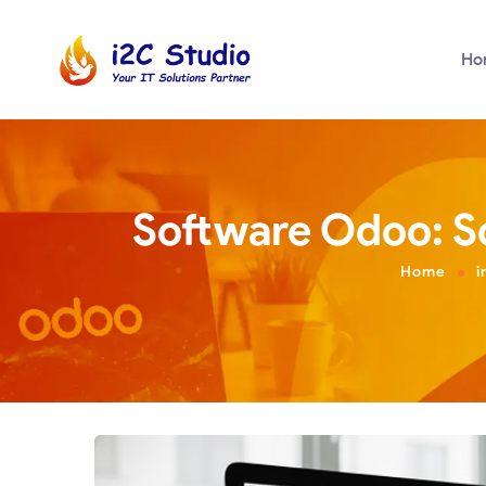
Ho
Software Odoo: So
Home
i