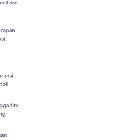
ecil dan
erapan
asi
ransi
mbil
ngga tim
ang
tan