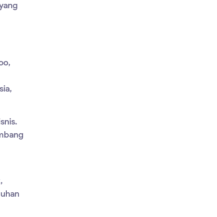
yang
oo
,
ia,
snis.
embang
,
buhan