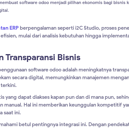
l membuat
software odoo
menjadi pilihan ekonomis bagi bisnis k
ital.
tan ERP
berpengalaman seperti i2C Studio, proses pen
 efisien, mulai dari analisis kebutuhan hingga implement
n Transparansi Bisnis
ri penggunaan
software odoo
adalah meningkatnya transpa
 terekam secara digital, memungkinkan manajemen menga
terkini.
is yang dapat diakses kapan pun dan di mana pun, sehi
n manual. Hal ini memberikan keunggulan kompetitif y
 saat ini.
memahami betul pentingnya integrasi ini. Dengan pendeka