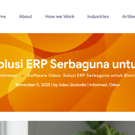
me
About
How we Work
Industries
Artike
lusi ERP Serbaguna untu
nformasi
Software Odoo: Solusi ERP Serbaguna untuk Bisni
November 5, 2025
by
Sales i2cstudio
informasi
,
Odoo