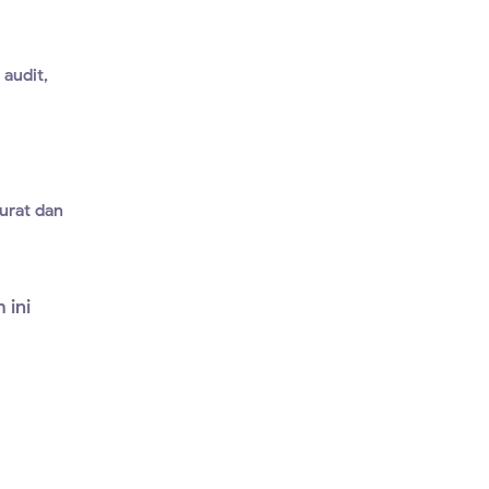
audit,
i
kurat dan
 ini