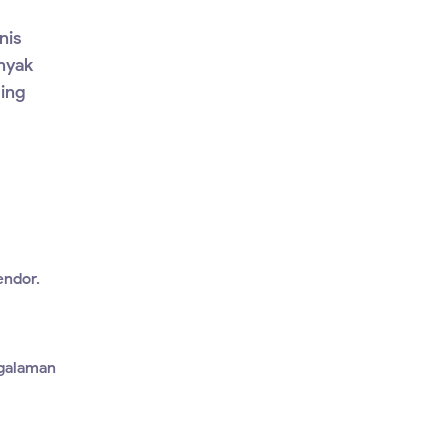
nis
anyak
ding
endor.
ngalaman