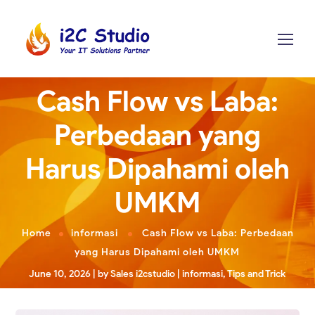
Cash Flow vs Laba:
Perbedaan yang
Harus Dipahami oleh
UMKM
Home
informasi
Cash Flow vs Laba: Perbedaan
yang Harus Dipahami oleh UMKM
June 10, 2026
by
Sales i2cstudio
informasi
,
Tips and Trick